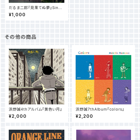
だるま二郎『見果てぬ夢』Singl
eCD
¥1,000
その他の商品
浜野誠4thアルバム『黄色い月』
浜野誠7thAlbum『colors』
¥2,000
¥2,200