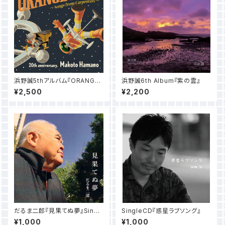
浜野誠5thアルバム『ORANGE
浜野誠6th Album『紫の雲』
LINE』（カバーLIVEアルバム）
¥2,500
¥2,200
だるま二郎『見果てぬ夢』Singl
SingleCD『惑星ラブソング』
eCD
¥1,000
¥1,000